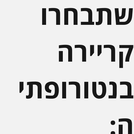
תבחרו
ריירה
נטורופתי
: