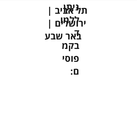
ניתן
תל אביב |
ללמו
ירושלים |
ד
באר שבע
בקמ
פוסי
ם: