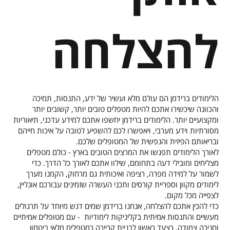
להצלחה
הלימודים ברידמן הם עולם מלא ועשיר של ידע, התנסות, תמיכה
והכוונה שיכשירו אתכם להיות מטפלים טובים יותר, קשובים יותר
ומקצועיים יותר. הלימודים ברידמן יחשפו אתכם למידע עדכני, תיאוריות
מסורתיות וידע מערבי, ויאפשרו לכם להשפיע לטובה על איכות חייהם
ובריאותם הפיזית והנפשית של המטופלים שלכם.
לאורך הלימודים תפגשו את המרצים הטובים בארץ - כולם מטפלים
מצליחים ומובילי דעה בתחומם, שילוו אתכם לאורך כל הדרך. כדי
לשמור על למידה מפרה, רציפה ואיכותית גם מרחוק, הקמנו מערך
לימודים מקוון וספריית קורסים ותכני העשרה שזמינים עבורכם אונליין,
לצפייה מכל מקום.
כדי להכין אתכם להצלחה, אנחנו ברידמן שמים דגש מיוחד על תרגולים
מעשיים והתנסות אמיתית בקליניקות לימודיות - עם מטופלים אמיתיים
וחניכה צמודה, כצעד ראשון לבניית קריירה כמטפלים מלאי ביטחון