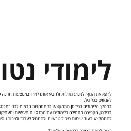
לימודי נטו
לרפא את הגוף, למנוע מחלות ולהביא אותו לאיזון באמצעות תזונה 
לאנשים בכל גיל.
במהלך הלימודים ברידמן תתמקצעו בהתמחויות הבאות לבחירתכם: הרבליזם קליני לדרגת Herbalist Master, קידום בריאות ו
ברידמן, הקריירה מתחילה בלימודים עם התנסויות מעשיות ומעמיקו
להתמקצע בעוד שיטות טיפול טבעיות ולהתחיל לעבוד ולצבור ניסיון ק
רוצה לפתח קריירה ברפואה משלימה?