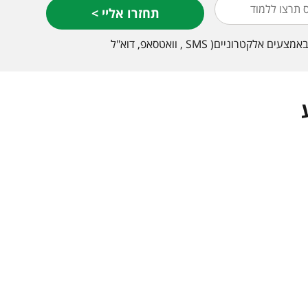
< תחזרו אליי
בנוסף לכך שתחזרו אלי, אני מסכים/ה לקבל מהמכללה ו/או כל מי מטעמה מידע שיווקי, הצעות על מבצעים ופרסומות מעת לעת באמצעים אלקטרוניים( SMS , וואטסאפ, דוא"ל